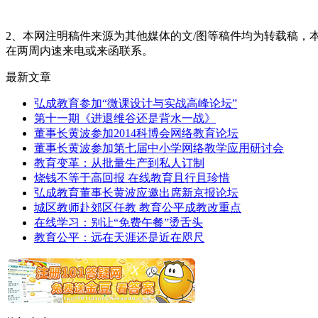
2、本网注明稿件来源为其他媒体的文/图等稿件均为转载稿
在两周内速来电或来函联系。
最新文章
弘成教育参加“微课设计与实战高峰论坛”
第十一期《进退维谷还是背水一战》
董事长黄波参加2014科博会网络教育论坛
董事长黄波参加第七届中小学网络教学应用研讨会
教育变革：从批量生产到私人订制
烧钱不等于高回报 在线教育且行且珍惜
弘成教育董事长黄波应邀出席新京报论坛
城区教师赴郊区任教 教育公平成教改重点
在线学习：别让“免费午餐”烫舌头
教育公平：远在天涯还是近在咫尺