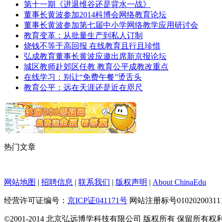
第十一期《进退维谷还是背水一战》
董事长黄波参加2014科博会网络教育论坛
董事长黄波参加第七届中小学网络教学应用研讨会
教育变革：从批量生产到私人订制
烧钱不等于高回报 在线教育且行且珍惜
弘成教育董事长黄波应邀出席新京报论坛
城区教师赴郊区任教 教育公平成教改重点
在线学习：别让“免费午餐”烫舌头
教育公平：远在天涯还是近在咫尺
热门文章
网站地图
|
招聘信息
|
联系我们
|
版权声明
|
About ChinaEdu
经营许可证编号：
京ICP证041171号
网站注册标号010202003111
©2001-2014 北京弘远博学科技有限公司 版权所有 保留所有权