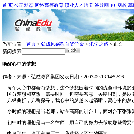
首 页
公司动态
网络高等教育
职业人才培养
答疑网
101网校
基
当前位置：
首页
>
弘成风采教育奖学金
>
求学之路
> 正文
新闻搜索
唤醒心中的梦想
作者：
来源：弘成教育集团
发表日期：2007-09-13 14:52:26
每个人心中都会有梦想，这个梦想随着时间的流逝和环境的
区分梦想和空想，需要时间，也需要智慧。关键时刻，是朋
几经曲折，几番探寻，我心中的梦越来越清晰，离心中的梦
小时候的理想是当老师，站在高高的讲台上，面对台下张张
初中时的理想是当一名律师，用自己的努力去帮助那些需要
中考那年，迫于家庭压力，我选择了陌生的医学……