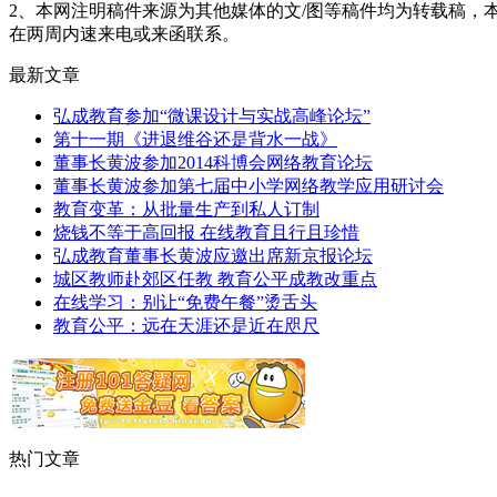
2、本网注明稿件来源为其他媒体的文/图等稿件均为转载稿
在两周内速来电或来函联系。
最新文章
弘成教育参加“微课设计与实战高峰论坛”
第十一期《进退维谷还是背水一战》
董事长黄波参加2014科博会网络教育论坛
董事长黄波参加第七届中小学网络教学应用研讨会
教育变革：从批量生产到私人订制
烧钱不等于高回报 在线教育且行且珍惜
弘成教育董事长黄波应邀出席新京报论坛
城区教师赴郊区任教 教育公平成教改重点
在线学习：别让“免费午餐”烫舌头
教育公平：远在天涯还是近在咫尺
热门文章