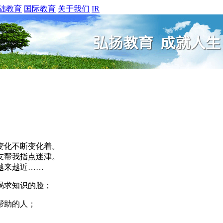
础教育
国际教育
关于我们
IR
变化不断变化着。
友帮我指点迷津。
越来越近……
渴求知识的脸；
帮助的人；