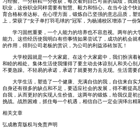
习经验。一分耕耘一分收获，每次看到自己可喜的成绩，我就
职业，这份职业同样需要有智慧、毅力和恒心。在当今这个快
育合格标准达标。在心理方面，锻炼自己坚强的意志品质，塑
上，荣获了“女子单打羽毛球的”冠军，为杨浦校区增添了一份
学习固然重要，一个人能力的培养也不容忽视。两年的大学
能力。这些经历使我明白有些事情如果尝试了，成功的机会就
的作用，得到公司老板的赏识，为公司的利益添砖加瓦！
大学校园就是一个大家庭。在这个大家庭中，我们扮演着被
和睦的相处。集体生活使我懂得了要主动去体谅别人和关心别
不要急躁。不轻易的承诺，承诺了就要努力去兑现。生活
大学生活，塑造了一个健康、充满自信的我，自信来自实力
自身还有很多的缺点和不足，要适应社会的发展，得不断提高
自我，从而更好的实现人生价值。这两年的锻炼，给我仅是初
挑战。战胜困难，抓住每一个机遇，相信自己一定会演绎出精
相关文章
弘成教育版权与免责声明