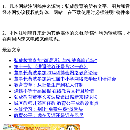
1、凡本网站注明稿件来源为：弘成教育的所有文字、图片和
经本网协议授权的媒体、网站，在下载使用时必须注明"稿件来
2、本网注明稿件来源为其他媒体的文/图等稿件均为转载稿
在两周内速来电或来函联系。
最新文章
弘成教育参加“微课设计与实战高峰论坛”
第十一期《进退维谷还是背水一战》
董事长黄波参加2014科博会网络教育论坛
董事长黄波参加第七届中小学网络教学应用研讨会
教育变革：从批量生产到私人订制
烧钱不等于高回报 在线教育且行且珍惜
弘成教育董事长黄波应邀出席新京报论坛
城区教师赴郊区任教 教育公平成教改重点
在线学习：别让“免费午餐”烫舌头
教育公平：远在天涯还是近在咫尺