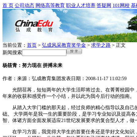
首 页
公司动态
网络高等教育
职业人才培养
答疑网
101网校
基
当前位置：
首页
>
弘成风采教育奖学金
>
求学之路
> 正文
新闻搜索
杨筱青：努力现在 拼搏未来
作者：
来源：弘成教育集团
发表日期：2008-11-17 11:02:59
光阴荏苒，短短两年的大学生活即将过去。在菁菁校园中，
年来的收获和感受作一个小结，并以此为我今后行动的指南。
从踏入大学门槛的那天起，经过良师的精心指导以及自己的
础。 大学两年是我一生的重要阶段，是学习专业知识及提高
智、体诸方面全面发展适应21世纪发展要求的复合型人才，做
在学习方面，我觉得大学生的首要任务还是学好文化知识，