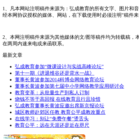
1、凡本网站注明稿件来源为：弘成教育的所有文字、图片和
经本网协议授权的媒体、网站，在下载使用时必须注明"稿件来
2、本网注明稿件来源为其他媒体的文/图等稿件均为转载稿
在两周内速来电或来函联系。
最新文章
弘成教育参加“微课设计与实战高峰论坛”
第十一期《进退维谷还是背水一战》
董事长黄波参加2014科博会网络教育论坛
董事长黄波参加第七届中小学网络教学应用研讨会
教育变革：从批量生产到私人订制
烧钱不等于高回报 在线教育且行且珍惜
弘成教育董事长黄波应邀出席新京报论坛
城区教师赴郊区任教 教育公平成教改重点
在线学习：别让“免费午餐”烫舌头
教育公平：远在天涯还是近在咫尺