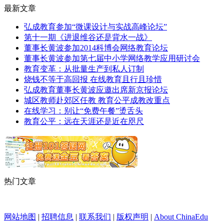
最新文章
弘成教育参加“微课设计与实战高峰论坛”
第十一期《进退维谷还是背水一战》
董事长黄波参加2014科博会网络教育论坛
董事长黄波参加第七届中小学网络教学应用研讨会
教育变革：从批量生产到私人订制
烧钱不等于高回报 在线教育且行且珍惜
弘成教育董事长黄波应邀出席新京报论坛
城区教师赴郊区任教 教育公平成教改重点
在线学习：别让“免费午餐”烫舌头
教育公平：远在天涯还是近在咫尺
热门文章
网站地图
|
招聘信息
|
联系我们
|
版权声明
|
About ChinaEdu