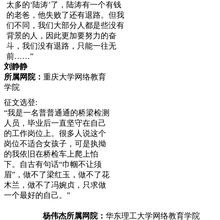
太多的‘陆涛’了，陆涛有一个有钱
的老爸，他失败了还有退路。但我
们不同，我们大部分人都是些没有
背景的人，因此更加要努力的奋
斗，我们没有退路，只能一往无
前……”
刘静静
所属网院：
重庆大学网络教育
学院
征文选登:
“我是一名普普通通的桥梁检测
人员，毕业后一直坚守在自己
的工作岗位上。很多人说这个
岗位不适合女孩子，可是执拗
的我依旧在桥检车上爬上怕
下。自古有句话“巾帼不让须
眉”，做不了梁红玉，做不了花
木兰，做不了冯婉贞，只求做
一个最好的自己。”
杨伟杰
所属网院：
华东理工大学网络教育学院