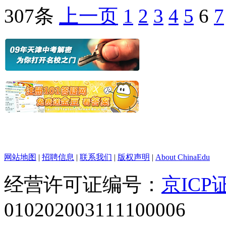
307条
上一页
1
2
3
4
5
6
7
网站地图
|
招聘信息
|
联系我们
|
版权声明
|
About ChinaEdu
经营许可证编号：
京ICP证
010202003111100006