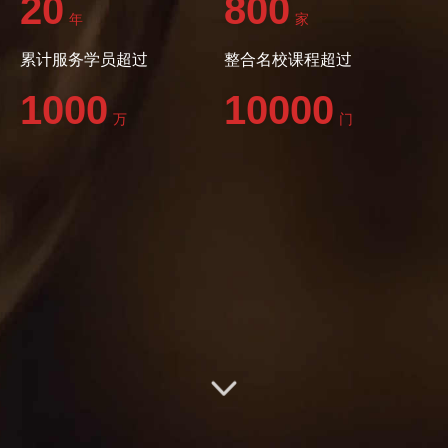
20
800
关于我们
年
家
累计服务学员超过
整合名校课程超过
1000
10000
万
门