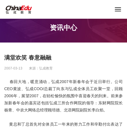
关于谨防以“退费”名义实施诈骗的声明
资讯中心
首页
高校服务
满堂欢笑 春意融融
企业培训
2007-03-13
来源：弘成教育
继续教育
春回大地，暖意涌动，弘成2007年新春年会于近日举行。公司
CEO黄波、弘成COO/总裁丁向东与弘成全体员工欢聚一堂，回顾
2006年，展望2007，在轻松愉快的氛围中喜迎春天的到来。前来参
教育产品
加新春年会的嘉宾还包括弘成三所合作网院的领导：东财网院院长
杨青、中农大网络总经理顾培德、北语网院副院长李白焰。
课程资源
黄总和丁总首先对全体员工一年来的努力工作和辛勤付出表达了