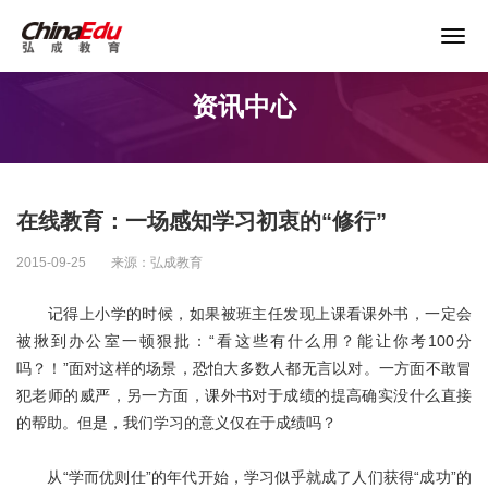
关于谨防以“退费”名义实施诈骗的声明
资讯中心
首页
高校服务
在线教育：一场感知学习初衷的“修行”
企业培训
2015-09-25
来源：弘成教育
继续教育
记得上小学的时候，如果被班主任发现上课看课外书，一定会
被揪到办公室一顿狠批：“看这些有什么用？能让你考100分
吗？！”面对这样的场景，恐怕大多数人都无言以对。一方面不敢冒
教育产品
犯老师的威严，另一方面，课外书对于成绩的提高确实没什么直接
的帮助。但是，我们学习的意义仅在于成绩吗？
课程资源
从“学而优则仕”的年代开始，学习似乎就成了人们获得“成功”的