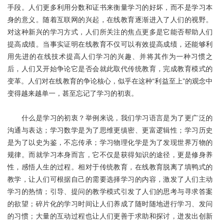
关于我们
手段。人们更多利用分数和证书来衡量学习的好坏，而不是学习本
身的意义。随着互联网的兴起，在线教育逐渐进入了人们的视野。
对这种新兴的学习方式，人们所关注的焦点更多是它能否帮助人们
提高成绩。当事实证明在线教育不仅可以有效提高成绩，还能够利
用先进的在线技术提高人们学习的兴趣、并将其作为一种习惯之
后，人们又开始争论它是否会就此取代传统教育，完成教育模式的
变革。人们对在线教育的争论核心，似乎在这种“利益至上”的观念中
变得越来越单一，甚至忘记了学习的初衷。
什么是学习的初衷？举例来说，我们学习语言是为了更广泛的
沟通与表达；学习数学是为了思维更缜密、更富逻辑性；学习历史
是为了以史为鉴，不忘传承；学习物理化学是为了发现世界万物的
规律。而就学习本身而言，它不仅是获得知识的途径，更是修身养
性，感悟人生的过程。相对于传统教育，在线教育脱离了填鸭式的
教学，让人们可根据自己的需要选择学习的内容，激发了人们主动
学习的热情；引导、提问的教学模式引发了人们的思考与寻求答案
的欲望；碎片化的学习时间让人们养成了随时随地进行学习、发问
的习惯；大量的互动过程也让人们更善于求助和探讨，迸发出创新