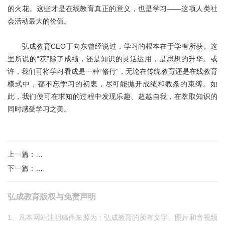
的火花。这些才是在线教育真正的意义，也是学习——这项人类社
会活动最大的价值。
弘成教育CEO丁向东曾经说过，学习的根本在于学有所获。这
里所说的“获”除了成绩，还是知识的灵活运用，是思想的升华。或
许，我们可将学习看成是一种“修行”，无论在传统教育还是在线教育
模式中，都不忘学习的初衷，尽可能抛开成绩和教条的束缚。如
此，我们便可在求知的过程中发现乐趣、超越自我，在萃取知识的
同时感受学习之美。
上一篇
：
面对“强力减负”，最该调整心态的是家长
下一篇
：
小议“抓阄分专业”：热门专业就意味着有前途？
弘成教育版权与免责声明
1、凡本网站注明稿件来源为：弘成教育的所有文字、图片和音视频