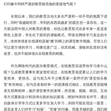
关于我们
们印象中同样严肃的教育能否做的更接地气呢？
长期以来，我们的教育活动大多在严肃和一丝不苟的氛围下进
行，同时“谁越能吃苦，学到的东西就越多”的观念也一直存在。这一
方面说明中国人对教育的重视，却也让教育形式在多年来一直是老
师在上面讲，学生在下面听的灌输模式。即使在网络学习发达的今
天，依然有很多在线课程是被“搬”到网上的课堂教学视频。尽管人们
可以更方便的学习，传播也更广泛，但其机械、灌输的实质却没有
改变，也并不能体现出在线教育的精髓。
作为网络时代的新兴教育模式，在线教育应该带给学习者什么
呢？弘成教育董事长黄波曾经说过，在线教育就是要让人们的学习
更简单、更快乐。这与前几年不少教育家一直呼吁的“课堂快乐教
育”有些相似，但与后者相对单一的授课模式相比，在线教育若能继
承互联网精神，抛开课堂教学的束缚，用音频、视频、模拟、互动
等方式重新设计和演绎出新的知识展现，增加PK和排名环节，通过
自媒体分享等方式让更多学生加入学习，则很可能实现这一愿景，
甚至改变人们对学习“枯燥”、“苦修”的印象。而最关键的是，我们能