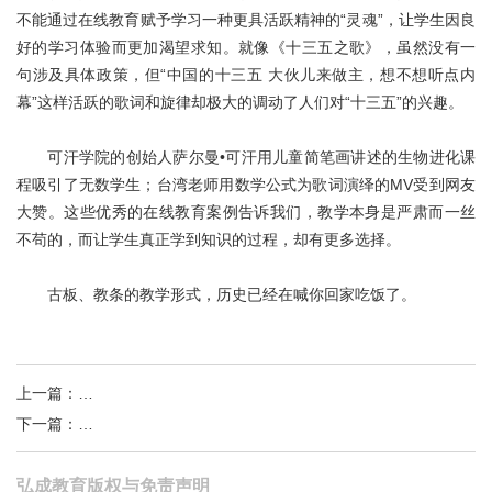
不能通过在线教育赋予学习一种更具活跃精神的“灵魂”，让学生因良
好的学习体验而更加渴望求知。就像《十三五之歌》，虽然没有一
句涉及具体政策，但“中国的十三五 大伙儿来做主，想不想听点内
幕”这样活跃的歌词和旋律却极大的调动了人们对“十三五”的兴趣。
可汗学院的创始人萨尔曼•可汗用儿童简笔画讲述的生物进化课
程吸引了无数学生；台湾老师用数学公式为歌词演绎的MV受到网友
大赞。这些优秀的在线教育案例告诉我们，教学本身是严肃而一丝
不苟的，而让学生真正学到知识的过程，却有更多选择。
古板、教条的教学形式，历史已经在喊你回家吃饭了。
上一篇
：
教育专家：善于学习的“蓝领”绝不是低薪一族
下一篇
：
在线教育：激发潜力比灌输知识更重要
弘成教育版权与免责声明