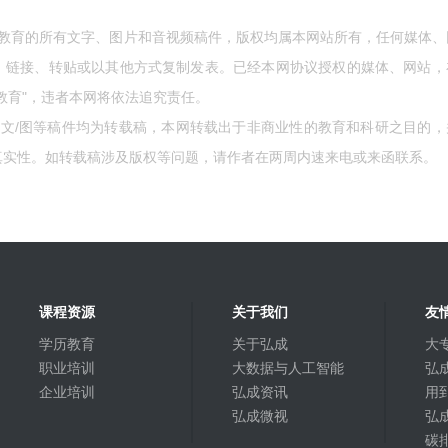
成教育的所有文字、图片和音视频稿件，版权均属本网站所有，任何媒体、
、链接、转贴或以其他方式复制发表。已经本网协议授权的媒体、网站，
教育"，违者本网将依法追究责任。
的文/图等稿件均为转载稿，本网转载出于非商业性的教育和科研之目的，
真实性。如转载稿涉及版权等问题，请作者在两周内速来电或来函联系。
课程资源
关于我们
友
学历教育
关于弘成
大
职业培训
大数据与人工智能
弘成
企业培训
弘成资讯
用
弘成微视
弘
碳