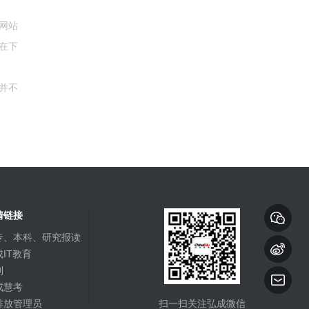
网站
在下
并不
情链接
专、本科、研究报读
IT教育
到
成慧考
排放管理员
扫一扫关注弘成微信