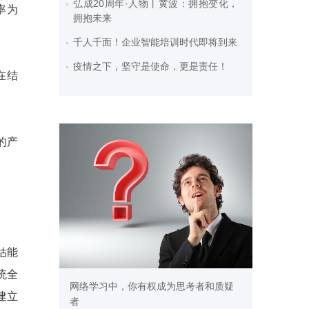
弘成20周年·人物丨黄波：拥抱变化，
率为
拥抱未来
千人千面！企业智能培训时代即将到来
疫情之下，坚守是使命，更是责任！
在结
的产
估能
统全
网络学习中，你有权成为思考者和质疑
建立
者