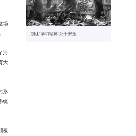
这场
。
别让“学习精神”死于安逸
了海
育大
的形
系统
颠覆