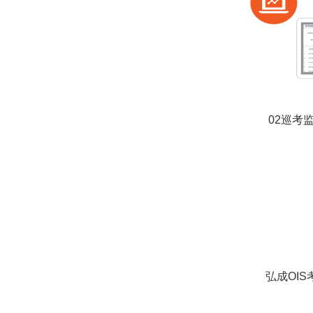
02巡考
弘成OI