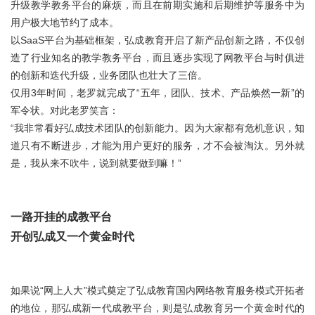
升级教学教务平台的麻烦，而且在前期实施和后期维护等服务中为
用户极大地节约了成本。
以SaaS平台为基础框架，弘成教育开启了新产品创新之路，不仅创
造了行业知名的教学教务平台，而且逐步实现了网教平台与时俱进
的创新和迭代升级，业务团队也壮大了三倍。
仅用3年时间，老罗就完成了“五年，团队、技术、产品焕然一新”的
军令状。对此老罗笑言：
“我非常看好弘成技术团队的创新能力。因为大家都有危机意识，知
道只有不断进步，才能为用户更好的服务，才不会被淘汰。另外就
是，我从来不吹牛，说到就要做到嘛！”
一路开挂的成教平台
开创弘成又一个黄金时代
如果说“网上人大”模式奠定了弘成教育国内网络教育服务模式开拓者
的地位，那弘成新一代成教平台，则是弘成教育另一个黄金时代的