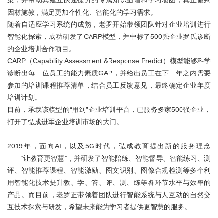
案，并帮助其建立快速提升的专属知识图谱和学习地图，真正做到
因材施教，满足更加个性化、智能化的学习需求。
随着自适应学习系统的成熟，老罗开始带领团队针对企业培训进行
智能化探索，成功研发了CARP模型，并中标了500强企业罗氏诊断
的企业培训合作项目。
CARP（Capability Assessment &Response Predict）模型能够科学
诊断出每一位员工的能力素质GAP，并给出员工在下一年之内需要
参加的培训课程推荐清单，结合员工反馈意见，最终确定企业年度
培训计划。
目前，承载该模型的“用到”企业培训平台，已服务多家500强企业，
打开了弘成进军企业培训市场的大门。
2019年，面向AI，以及5G时代，弘成教育提出新的服务理念
——“让教育更智慧”，并研发了智能陪练、智能督导、智能练习、测
评、智能推荐课程、智能激励、图文识别、图像合规检测等多个利
用智能化技术提升教、学、管、评、测、练等各环节水平与效率的
产品。而目前，老罗正带领着团队进行智能系统与人互动的自然交
互技术探索与研发，希望未来能为学习者提供更智慧的服务。