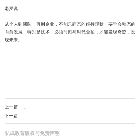
老罗说：
从个人到团队，再到企业，不能只静态的维持现状，要学会动态的
向前发展，特别是技术，必须时刻与时代合拍，才能发现奇迹，发
现未来。
上一篇
：
弘成教育20周年：校企携手，谋变创新，智赢未来
下一篇
：
弘成智慧教育“新彩蛋”：智慧排考系统成功上线！
弘成教育版权与免责声明