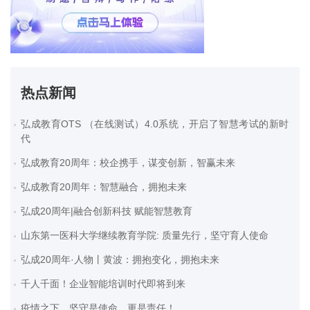
热点新闻
弘成教育OTS （在线测试）4.0系统，开启了智慧考试的新时
代
弘成教育20周年：校企携手，谋变创新，智赢未来
弘成教育20周年：智慧融合，拥抱未来
弘成20周年|融合创新科技 赋能智慧教育
山东第一医科大学继续教育学院: 质量先行，坚守育人使命
弘成20周年·人物丨黄波：拥抱变化，拥抱未来
千人千面！企业智能培训时代即将到来
疫情之下，坚守是使命，更是责任！