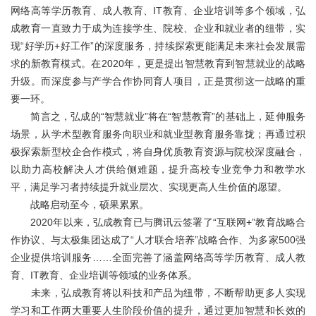
关于我们
网络高等学历教育、成人教育、IT教育、企业培训等多个领域，弘
成教育一直致力于成为连接学生、院校、企业和就业者的纽带，实
现“好学历+好工作”的深度服务，持续探索更能满足未来社会发展需
求的新教育模式。在2020年，更是提出智慧教育到智慧就业的战略
升级。而深度参与产学合作协同育人项目，正是贯彻这一战略的重
要一环。
简言之，弘成的“智慧就业”将在“智慧教育”的基础上，延伸服务
场景，从学术型教育服务向职业和就业型教育服务靠拢；再通过积
极探索新型校企合作模式，将自身优质教育资源与院校深度融合，
以助力高校解决人才供给侧难题，提升高校专业竞争力和教学水
平，满足学习者持续提升就业层次、实现更高人生价值的愿望。
战略启动至今，硕果累累。
2020年以来，弘成教育已与腾讯云签署了“互联网+”教育战略合
作协议、与太极集团达成了“人才联合培养”战略合作、为多家500强
企业提供培训服务……全面完善了涵盖网络高等学历教育、成人教
育、IT教育、企业培训等领域的业务体系。
未来，弘成教育将以科技和产品为纽带，不断帮助更多人实现
学习和工作两大重要人生阶段价值的提升，通过更加智慧和长效的