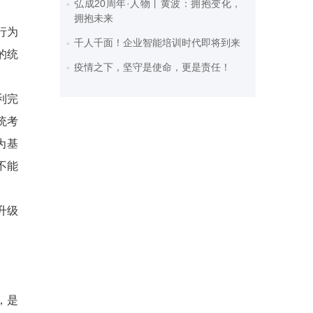
弘成20周年·人物丨黄波：拥抱变化，
拥抱未来
行为
千人千面！企业智能培训时代即将到来
的统
疫情之下，坚守是使命，更是责任！
利完
统考
为基
不能
升级
，是