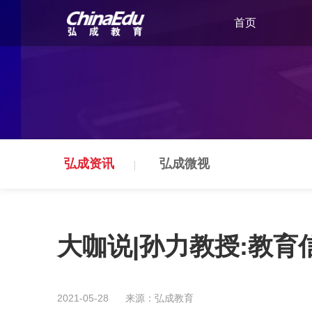
首页
弘成资讯
弘成微视
大咖说|孙力教授:教
2021-05-28
来源：弘成教育