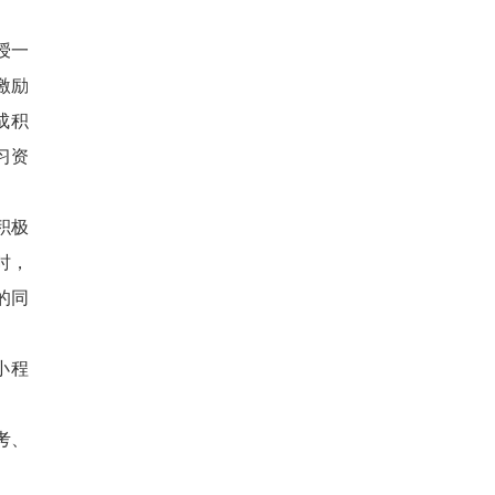
授一
激励
成积
习资
积极
时，
的同
小程
考、