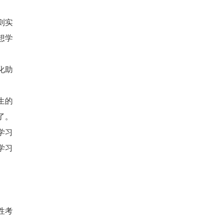
则实
想学
化助
生的
了。
学习
学习
性考