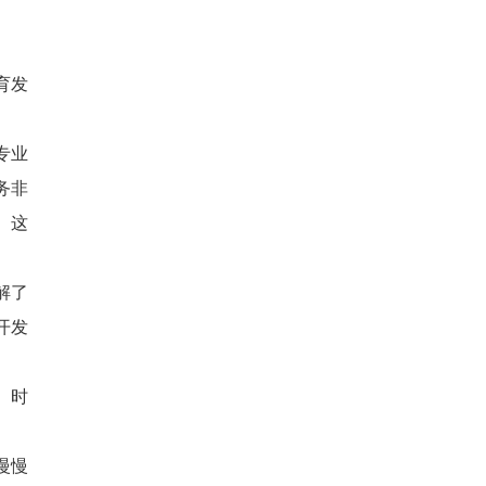
育发
专业
务非
。这
解了
开发
、时
慢慢