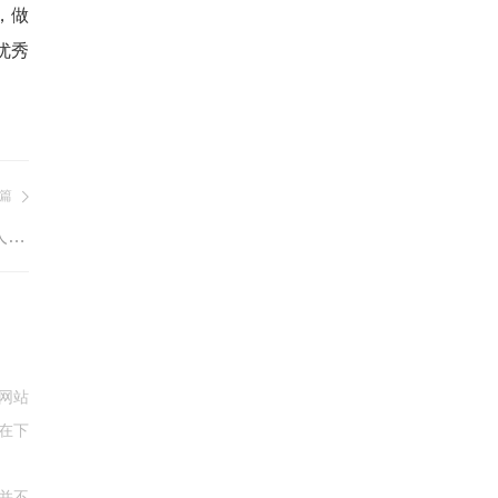
，做
优秀
篇
CEFE人才峰会|弘成教育:数字化驱动企业人才发展智能化创新
网站
在下
并不