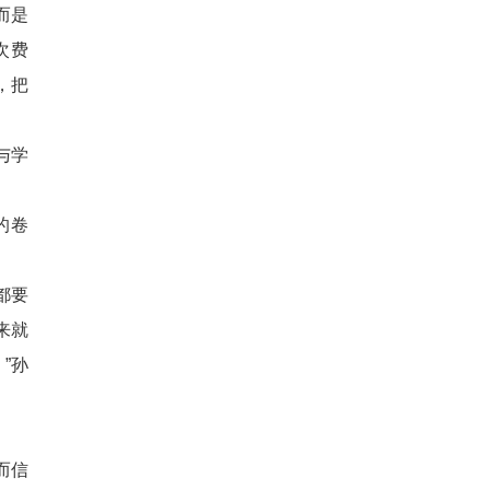
而是
次费
，把
与学
的卷
都要
来就
”孙
而信