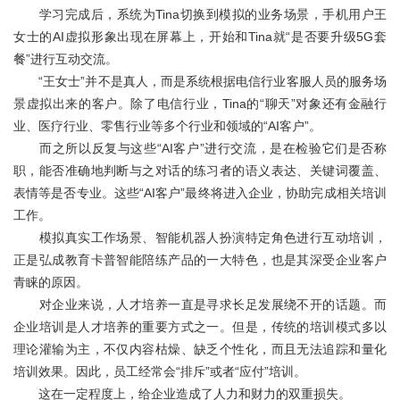
关于我们
学习完成后，系统为Tina切换到模拟的业务场景，手机用户王
女士的AI虚拟形象出现在屏幕上，开始和Tina就“是否要升级5G套
餐”进行互动交流。
“王女士”并不是真人，而是系统根据电信行业客服人员的服务场
景虚拟出来的客户。除了电信行业，Tina的“聊天”对象还有金融行
业、医疗行业、零售行业等多个行业和领域的“AI客户”。
而之所以反复与这些“AI客户”进行交流，是在检验它们是否称
职，能否准确地判断与之对话的练习者的语义表达、关键词覆盖、
表情等是否专业。这些“AI客户”最终将进入企业，协助完成相关培训
工作。
模拟真实工作场景、智能机器人扮演特定角色进行互动培训，
正是弘成教育卡普智能陪练产品的一大特色，也是其深受企业客户
青睐的原因。
对企业来说，人才培养一直是寻求长足发展绕不开的话题。而
企业培训是人才培养的重要方式之一。但是，传统的培训模式多以
理论灌输为主，不仅内容枯燥、缺乏个性化，而且无法追踪和量化
培训效果。因此，员工经常会“排斥”或者“应付”培训。
这在一定程度上，给企业造成了人力和财力的双重损失。