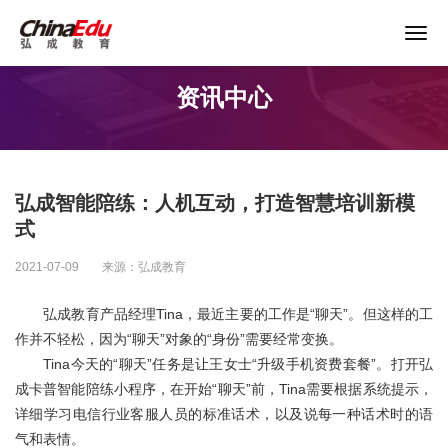
关于谨防以“退费”名义实施诈骗的声明
资讯中心
首页
高校服务
弘成智能陪练：人机互动，打造智慧培训新模
企业培训
式
2021-07-09
来源：弘成教育
继续教育
弘成教育产品经理Tina，最近主要的工作是“聊天”。但这样的工
作并不轻松，因为“聊天”对象的“身份”需要经常变换。
教育产品
Tina今天的“聊天”任务是让王女士“升级手机资费套餐”。打开弘
成卡普智能陪练小程序，在开始“聊天”前，Tina需要根据系统提示，
课程资源
详细学习电信行业客服人员的标准话术，以及说每一种话术时的语
气和表情。