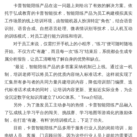
卡普智能陪练产品在这一问题上则给出了有效的解决方案。依
托于弘成教育的卡普智能技术，智能陪练产品为员工构建模拟真实
工作场景的线上培训环境，由智能机器人扮演特定“角色”，结合语音
识别、语音合成、自然语言处理、微表情识别等技术，以人机互动
的训练模式，对员工进行能力训练和培训。
对于员工来说，仅需打开手机上的小程序，“练习”便可随时随地
开始。不仅方式“有趣”，而且每一次“练习”结束后，系统都会生成专
属分析报告，让员工清晰地了解自身的优势和缺点。
“最近，智能陪练产品的多答案采纳机制已上线。通过这一机
制，培训老师可以将员工的优质内容纳入标准话术。这样就实现了
汇集所有参与者的共同力量共建培训内容，降低培训部门编撰、迭
代标准话术成本的同时，让培训内容更新、更贴近实际业务，为企
业沉淀数字化知识库建立了UGC体系。” Tina介绍说。
另外，为了激发员工主动参与的热情，卡普智能陪练产品融入
了弘成线上学习平台的闯关、挑战赛、学习地图等游戏化的激励体
制，在打造“有趣、有料”的培训模式上，下足了功夫。
目前，卡普智能陪练产品多用于服务行业人员的岗前培训，如
电销人员、客服、门店顾问等。因为这些行业人员上岗前均需要话