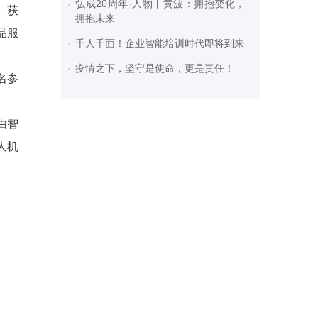
弘成20周年·人物丨黄波：拥抱变化，
、获
拥抱未来
品服
千人千面！企业智能培训时代即将到来
疫情之下，坚守是使命，更是责任！
名参
由智
人机