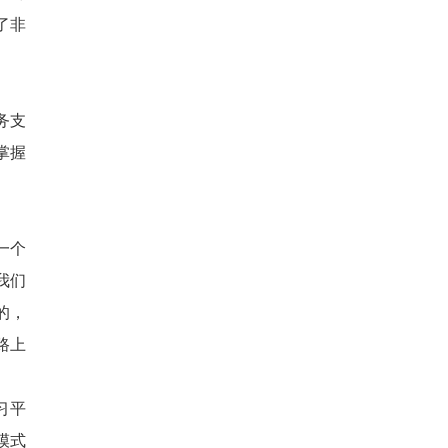
了非
务支
掌握
一个
我们
的，
路上
习平
模式