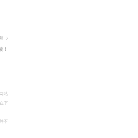
篇
绩！
网站
在下
并不