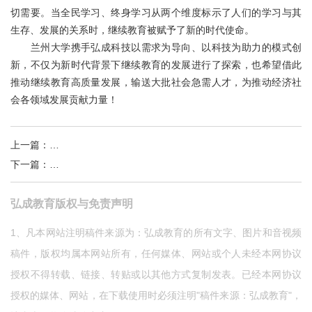
切需要。当全民学习、终身学习从两个维度标示了人们的学习与其
生存、发展的关系时，继续教育被赋予了新的时代使命。
兰州大学携手弘成科技以需求为导向、以科技为助力的模式创
新，不仅为新时代背景下继续教育的发展进行了探索，也希望借此
推动继续教育高质量发展，输送大批社会急需人才，为推动经济社
会各领域发展贡献力量！
上一篇
：
乘势而上创新高，弘成继教业务再创佳绩！
下一篇
：
快报 |弘成助力20余家院校完成居家考试
弘成教育版权与免责声明
1、凡本网站注明稿件来源为：弘成教育的所有文字、图片和音视频
稿件，版权均属本网站所有，任何媒体、网站或个人未经本网协议
授权不得转载、链接、转贴或以其他方式复制发表。已经本网协议
授权的媒体、网站，在下载使用时必须注明"稿件来源：弘成教育"，