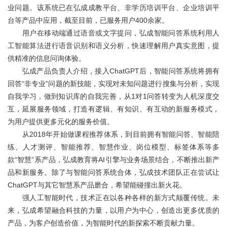
关于我们
业问题。该系统已在弘成成教平台、非学历培训平台、企业培训平
台等产品中应用，截至目前，已服务用户400余家。
用户在移动端通过语音或文字提问，弘成智能问答系统利用人
工智能算法进行语音识别和语义分析，快速理解用户真实意图，提
供精准的信息问询体验。
弘成产品负责人介绍，接入ChatGPT后，智能问答系统将拥有
回答“非专业”问题的新技能，实现对未知问题进行搜集与分析，实现
自我学习，做到知识库的自我完善，从1对1问答转变为人机深度交
互，延展服务领域，打造有逻辑、有知识、有互动的新服务模式，
为用户提供更多元化的服务价值。
从2018年开始做课程推荐体系，到目前拥有智能问答、智能陪
练、人才测评、智能推荐、智慧作业、岗位模型、标签体系等多
款“智慧”系产品，弘成教育将AI引擎与业务场景结合，不断推出新产
品和新服务。除了与智能问答系统合体，弘成技术团队正在尝试让
ChatGPT与其它智慧系产品磨合，希望能碰撞出新火花。
强人工智能时代，技术正在以各种各样的新方式颠覆传统。未
来，弘成希望融合科技的力量，以用户为中心，创造出更多优质的
产品，为客户创造价值，为智能时代的新探索不断贡献力量。