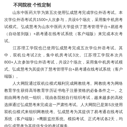
关于我们
不同院校 个性定制
山东中医药大学为第五次使用弘成慧考完成学位外语考试。本
次学位外语考试共1500+人次参与，共设6个场次，采用集中机房考
试模式。弘成慧考为山东中医药大学提供了慧考管理平台+易巡考
（自动签到版）+易考通在线考试系统（客户端版）来完成本次考
试。
江苏理工学院也已使用弘成慧考完成五次学位外语考试。其
中，双机位考试2次，集中机房考试3次。江苏理工学院本次共
800+人次参加学位外语考试，共设2个场次，采用集中机房考试模
式。弘成慧考为其提供了慧考管理平台+易考通在线考试系统（客户
端版）。
人大网院通过双机位模式顺利完成网教统考。网教统考为网络
教育学生获得高等教育学历证书电子注册资格的必备条件之一。之
前由网考办统一组织，现由各院校自行组织考试，越来越多的高校
选择通过弘成慧考来完成这一严肃性考试。人大网院已是第5次使用
双机位模式来组织网教统考。弘成慧考为其提供了易考通在线考试
系统（客户端版）+鹰眼监控系统。模拟考试、正式考试各2天，均
由弘成慧考为其提供专业的考试服务。