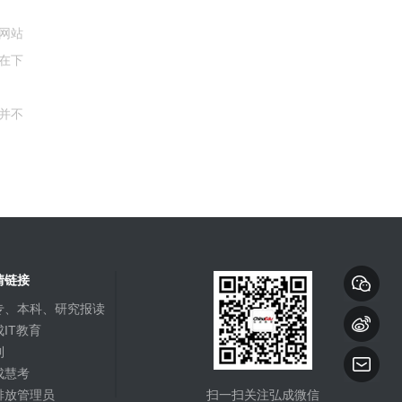
网站
在下
并不
情链接
专、本科、研究报读
IT教育
到
成慧考
排放管理员
扫一扫关注弘成微信