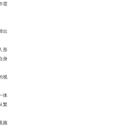
作需
师出
人形
自身
的视
一体
从繁
视频