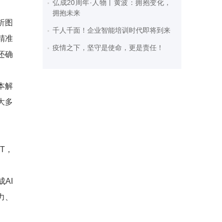
弘成20周年·人物丨黄波：拥抱变化，
拥抱未来
析图
千人千面！企业智能培训时代即将到来
精准
疫情之下，坚守是使命，更是责任！
还确
本解
大多
T，
AI
力、