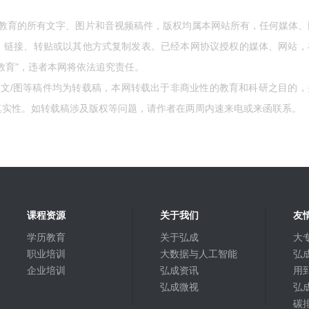
成教育的所有文字、图片和音视频稿件，版权均属本网站所有，任何媒体、
、链接、转贴或以其他方式复制发表。已经本网协议授权的媒体、网站，
教育"，违者本网将依法追究责任。
的文/图等稿件均为转载稿，本网转载出于非商业性的教育和科研之目的，
真实性。如转载稿涉及版权等问题，请作者在两周内速来电或来函联系。
课程资源
关于我们
友
学历教育
关于弘成
大
职业培训
大数据与人工智能
弘成
企业培训
弘成资讯
用
弘成微视
弘
碳