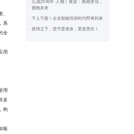
弘成20周年·人物丨黄波：拥抱变化，
拥抱未来
晰、
千人千面！企业智能培训时代即将到来
，系
疫情之下，坚守是使命，更是责任！
的全
应用
使用
等多
，构
加板