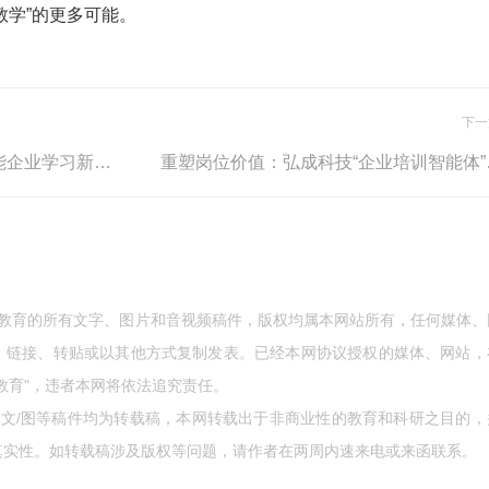
教学”的更多可能。
下一
弘成科技斩获双奖， AI破局赋能企业学习新未来
重塑岗
成教育的所有文字、图片和音视频稿件，版权均属本网站所有，任何媒体、
、链接、转贴或以其他方式复制发表。已经本网协议授权的媒体、网站，
教育"，违者本网将依法追究责任。
的文/图等稿件均为转载稿，本网转载出于非商业性的教育和科研之目的，
真实性。如转载稿涉及版权等问题，请作者在两周内速来电或来函联系。