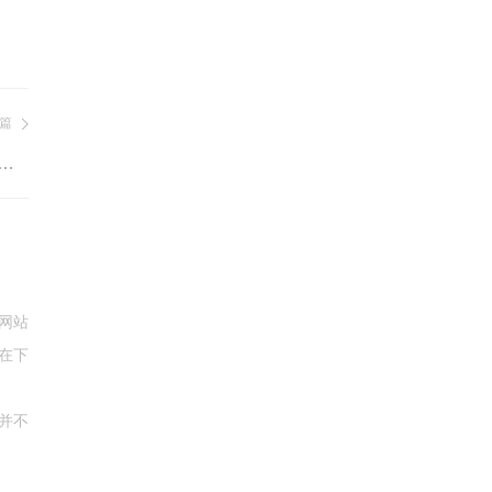
篇
位价值：弘成科技“企业培训智能体”正式上线
网站
在下
并不