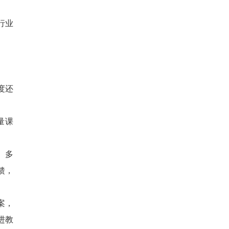
行业
度还
量课
、多
馈，
案，
进教