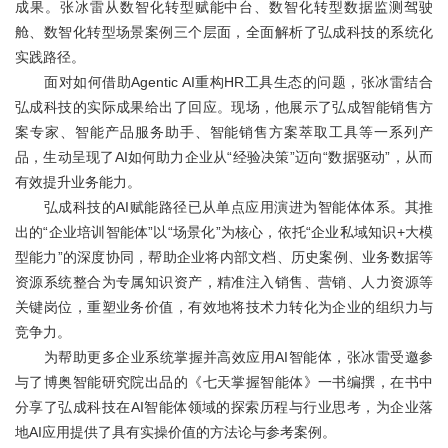
成果。张冰雷从数智化转型赋能中台、数智化转型数据监测驾驶
舱、数智化转型场景案例三个层面，全面解析了弘成科技的系统化
实践路径。
面对如何借助Agentic AI重构HR工具生态的问题，张冰雷结合
弘成科技的实际成果给出了回应。现场，他展示了弘成智能销售方
案专家、智能产品服务助手、智能销售方案萃取工具等一系列产
品，生动呈现了AI如何助力企业从“经验决策”迈向“数据驱动”，从而
有效提升业务能力。
弘成科技的AI赋能路径已从单点应用演进为智能体体系。其推
出的“企业培训智能体”以“场景化”为核心，依托“企业私域知识+大模
型能力”的深度协同，帮助企业将内部文档、历史案例、业务数据等
资源系统整合为专属知识资产，精准注入销售、营销、人力资源等
关键岗位，重塑业务价值，有效地将技术力转化为企业的组织力与
竞争力。
为帮助更多企业系统掌握并高效应用AI智能体，张冰雷受邀参
与了博奥智能研究院出品的《七天掌握智能体》一书编撰，在书中
分享了弘成科技在AI智能体领域的探索历程与行业思考，为企业落
地AI应用提供了具有实操价值的方法论与参考案例。