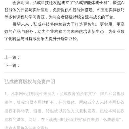
会议期间，弘成科技还发起成立了“弘成智能体成长群”，聚焦AI
智能体的开发与实际应用，免费提供AI智能体搭建、AI应用实操技巧
等多种课程与学习资源，为与会者搭建持续交流与成长的平台。
展望未来，弘成科技将继续致力于打造更智能、更实用、更高
效的产品与服务，助力企业构建面向未来的培训新生态，为企业数
字化转型与可持续竞争力提升开辟新路径。
上一篇
：
数字人讲师受好评，AI智课打造“智慧教学”新生态
下一篇
：
弘成教育接待加蓬驻华使馆及非洲教育机构代表 深化中非教
弘成教育版权与免责声明
1、凡本网站注明稿件来源为：弘成教育的所有文字、图片和音视频
稿件，版权均属本网站所有，任何媒体、网站或个人未经本网协议
授权不得转载、链接、转贴或以其他方式复制发表。已经本网协议
授权的媒体、网站，在下载使用时必须注明"稿件来源：弘成教育"，
违者本网将依法追究责任。