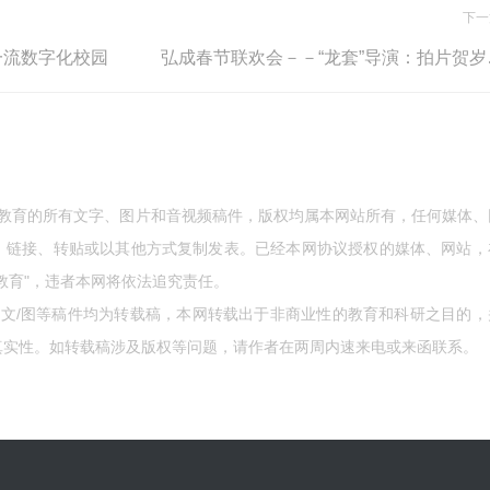
下一
一流数字化校园
弘成春
成教育的所有文字、图片和音视频稿件，版权均属本网站所有，任何媒体、
、链接、转贴或以其他方式复制发表。已经本网协议授权的媒体、网站，
教育"，违者本网将依法追究责任。
的文/图等稿件均为转载稿，本网转载出于非商业性的教育和科研之目的，
真实性。如转载稿涉及版权等问题，请作者在两周内速来电或来函联系。