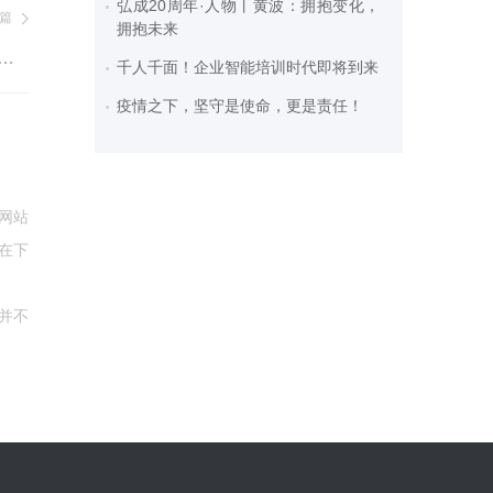
弘成20周年·人物丨黄波：拥抱变化，
篇
拥抱未来
节联欢会－－“龙套”导演：拍片贺岁寻开心
千人千面！企业智能培训时代即将到来
疫情之下，坚守是使命，更是责任！
网站
在下
并不