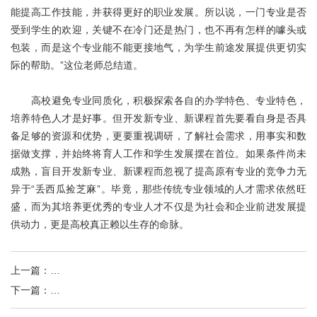
能提高工作技能，并获得更好的职业发展。所以说，一门专业是否
受到学生的欢迎，关键不在冷门还是热门，也不再有怎样的噱头或
包装，而是这个专业能不能更接地气，为学生前途发展提供更切实
际的帮助。”这位老师总结道。
高校避免专业同质化，积极探索各自的办学特色、专业特色，
培养特色人才是好事。但开发新专业、新课程首先要看自身是否具
备足够的资源和优势，更要重视调研，了解社会需求，用事实和数
据做支撑，并始终将育人工作和学生发展摆在首位。如果条件尚未
成熟，盲目开发新专业、新课程而忽视了提高原有专业的竞争力无
异于“丢西瓜捡芝麻”。毕竟，那些传统专业领域的人才需求依然旺
盛，而为其培养更优秀的专业人才不仅是为社会和企业前进发展提
供动力，更是高校真正赖以生存的命脉。
上一篇
：
小议“姚明版保安”：天赋不能让我们安享一生
下一篇
：
面对求职，研究生不应只有“一技之长”