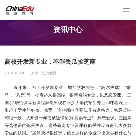
关于谨防以“退费”名义实施诈骗的声明
资讯中心
首页
高校服务
高校开发新专业，不能丢瓜捡芝麻
企业培训
2015-10-23
来源：弘成教育
继续教育
近年来，为了开发新专业、增加学校特色，“高尔夫球”、“驯
马”、“彩票”等一批看起来很高端、很新奇的专业，以及恋爱课、“三
国杀”研究课等新课程赫然出现在不少大学的招生专业和课程表上，
教育产品
引起了学生的好奇。然而，这些新内容看似具有诱惑力，实际反响
却很一般。从开设一年便被迫停招的“彩票专业”，到恋爱课、三国杀
课程资源
等选修课的饱受争议，这些新奇专业及课程似乎并没有得到大多数
学生的认同。“虽然觉得很好玩，但是这样的专业学出来会有什么前