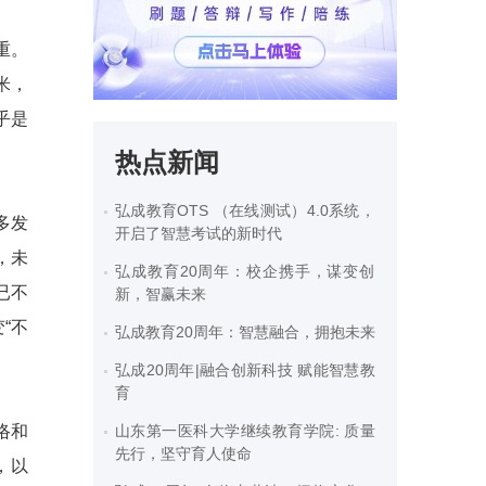
重。
米，
乎是
热点新闻
弘成教育OTS （在线测试）4.0系统，
多发
开启了智慧考试的新时代
，未
弘成教育20周年：校企携手，谋变创
已不
新，智赢未来
“不
弘成教育20周年：智慧融合，拥抱未来
弘成20周年|融合创新科技 赋能智慧教
育
络和
山东第一医科大学继续教育学院: 质量
先行，坚守育人使命
，以