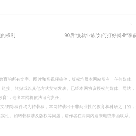
下一
识的权利
90后“慢就业族”如何打好就业“季前
成教育的所有文字、图片和音视频稿件，版权均属本网站所有，任何媒体、
、链接、转贴或以其他方式复制发表。已经本网协议授权的媒体、网站，
教育"，违者本网将依法追究责任。
的文/图等稿件均为转载稿，本网转载出于非商业性的教育和科研之目的，
真实性。如转载稿涉及版权等问题，请作者在两周内速来电或来函联系。