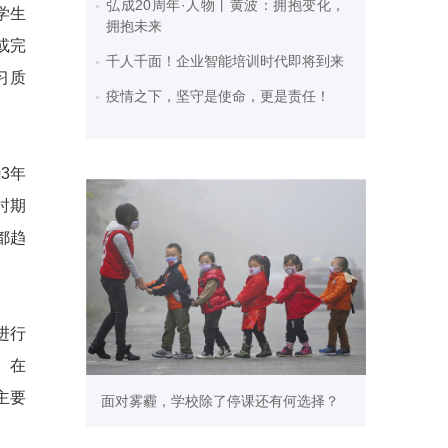
弘成20周年·人物丨黄波：拥抱变化，
学生
拥抱未来
或完
千人千面！企业智能培训时代即将到来
习质
疫情之下，坚守是使命，更是责任！
3年
时期
都趋
进行
。在
主要
面对雾霾，学校除了停课还有何选择？