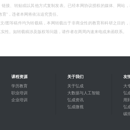
、链接、转贴或以其他方式复制发表。已经本网协议授权的媒体、网站，
教育"，违者本网将依法追究责任。
的文/图等稿件均为转载稿，本网转载出于非商业性的教育和科研之目的，
真实性。如转载稿涉及版权等问题，请作者在两周内速来电或来函联系。
课程资源
关于我们
友
学历教育
关于弘成
大
职业培训
大数据与人工智能
弘成
企业培训
弘成资讯
用
弘成微视
弘
碳