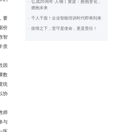
弘成20周年·人物丨黄波：拥抱变化，
拥抱未来
，要
千人千面！企业智能培训时代即将到来
据价
疫情之下，坚守是使命，更是责任！
数智
学质
性因
课数
度统
以协
教师
参与
一医