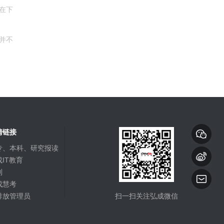
在下
并不
情链接
专、本科、研究报读
IT教育
到
成慧考
排放管理员
扫一扫关注弘成微信