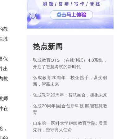
的教
决胜
热点新闻
要保
弘成教育OTS （在线测试）4.0系统，
开启了智慧考试的新时代
件出
弘成教育20周年：校企携手，谋变创
内教
新，智赢未来
弘成教育20周年：智慧融合，拥抱未来
教师
弘成20周年|融合创新科技 赋能智慧教
并在
育
山东第一医科大学继续教育学院: 质量
论，
先行，坚守育人使命
步的