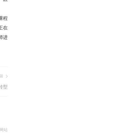
课程
正在
师进
篇
转型
网站