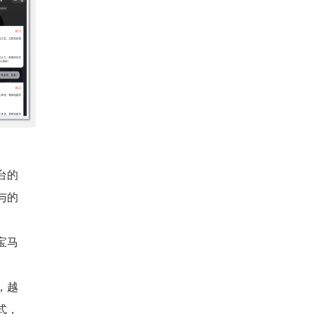
台的
与的
宝马
，越
式，