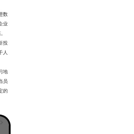
进数
企业
态。
新投
千人
习地
当员
定的