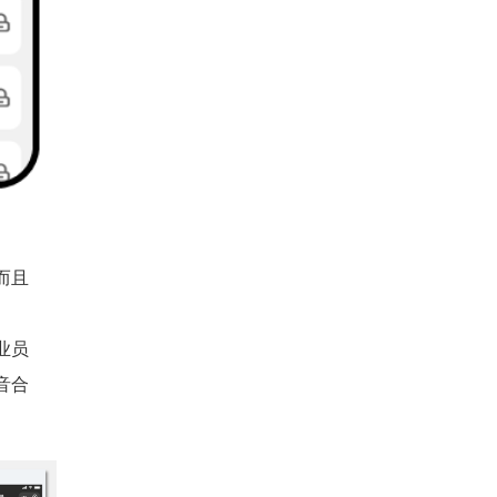
而且
业员
音合
。