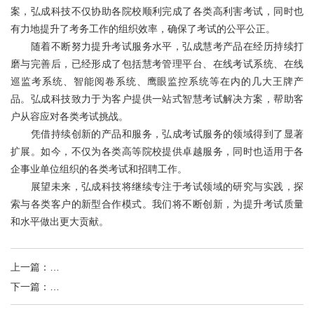
关于我们
案，弘成科技不仅协助各院校顺利完成了各类高利害考试，同时也
有力地提升了考务工作的组织效率，确保了考试的公平公正。
随着不断努力提升考试服务水平，弘成慧考产品在经历持续打
磨与完善后，已经形成了包括慧考管理平台、在线考试系统、在线
巡监考系统、智能阅卷系统、鹰眼监控系统等在内的几大王牌产
品。弘成科技致力于为客户提供一站式智慧考试解决方案，帮助客
户从容应对各类考试挑战。
凭借持续创新的产品和服务，弘成考试服务的领域得到了显著
扩展。如今，不仅为各类高等院校提供卓越服务，同时也适用于各
企事业单位组织的各类考试和招聘工作。
展望未来，弘成科技将继续专注于考试领域的研究与实践，探
索与各类客户的新型合作模式。我们将不断创新，为提升考试质量
和水平做出更大贡献。
上一篇
：
斩获两项大奖！弘成科技企业培训系统惊艳亮相 2023人力资
下一篇
：
弘成科技上线AI字幕服务，打造多语言课件制作神器