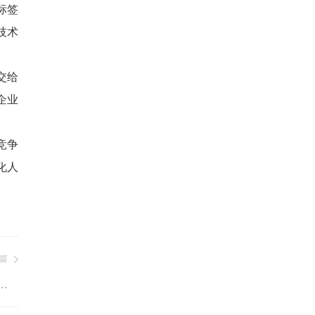
标签
技术
交给
企业
竞争
化人
篇
育将参加2023（第九届）远程与继续教育大会