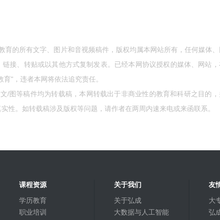
成教育的所有文字、图片和音视频稿件，版权均属本网站所有，任何媒体、
、链接、转贴或以其他方式复制发表。已经本网协议授权的媒体、网站，
教育"，违者本网将依法追究责任。
的文/图等稿件均为转载稿，本网转载出于非商业性的教育和科研之目的，
真实性。如转载稿涉及版权等问题，请作者在两周内速来电或来函联系。
课程资源
关于我们
友
学历教育
关于弘成
大
职业培训
大数据与人工智能
弘成