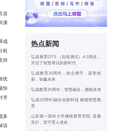
在这
训课
译成
热点新闻
分耗
弘成教育OTS （在线测试）4.0系统，
支持
开启了智慧考试的新时代
弘成教育20周年：校企携手，谋变创
传统
新，智赢未来
最快
弘成教育20周年：智慧融合，拥抱未来
对齐
弘成20周年|融合创新科技 赋能智慧教
育
现多
山东第一医科大学继续教育学院: 质量
先行，坚守育人使命
解语