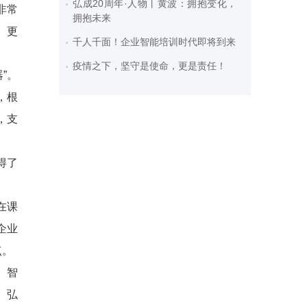
弘成20周年·人物丨黄波：拥抱变化，
非常
拥抱未来
、更
千人千面！企业智能培训时代即将到来
疫情之下，坚守是使命，更是责任！
”。
，根
，支
得了
在课
企业
点。
、智
。弘