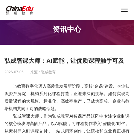
关于谨防以“退费”名义实施诈骗的声明
资讯中心
首页
高校服务
弘成智课大师：AI赋能，让优质课程触手可及
企业培训
2026-07-06
来源：弘成教育
继续教育
当教育数字化迈入高质量发展新阶段，高校“金课”建设、企业知
识资产沉淀、机构系列化课程打造，正迎来深刻变革。如何实现高
质量课程的大规模、标准化、高效率生产，已成为高校、企业与教
教育产品
培机构共同面对的战略命题。
弘成智课大师，作为弘成教育AI智课产品矩阵中专注专业制课
课程资源
的核心模块与高阶产品，以AI赋能，将课程制作带入“智能化”时代。
从素材导入到课程交付，一站式闭环创作，让院校和企业真正拥有