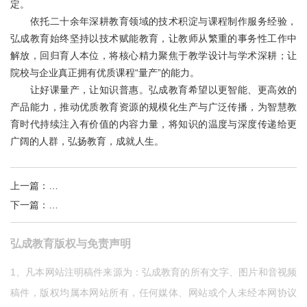
定。
依托二十余年深耕教育领域的技术积淀与课程制作服务经验，
弘成教育始终坚持以技术赋能教育，让教师从繁重的事务性工作中
解放，回归育人本位，将核心精力聚焦于教学设计与学术深耕；让
院校与企业真正拥有优质课程“量产”的能力。
让好课量产，让知识普惠。弘成教育希望以更智能、更高效的
产品能力，推动优质教育资源的规模化生产与广泛传播，为智慧教
育时代持续注入有价值的内容力量，将知识的温度与深度传递给更
广阔的人群，弘扬教育，成就人生。
上一篇
：
AI赋能，弘成非学历智慧运营平台智能升级！
下一篇
：
把PPT扔进去，5分钟出一门视频课？它做到了！
弘成教育版权与免责声明
1、凡本网站注明稿件来源为：弘成教育的所有文字、图片和音视频
稿件，版权均属本网站所有，任何媒体、网站或个人未经本网协议