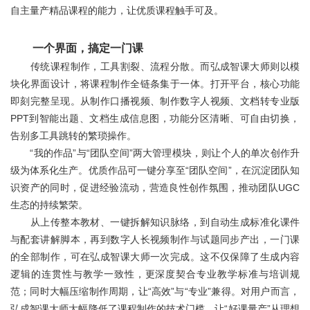
关于我们
自主量产精品课程的能力，让优质课程触手可及。
一个界面，搞定一门课
传统课程制作，工具割裂、流程分散。而弘成智课大师则以模
块化界面设计，将课程制作全链条集于一体。打开平台，核心功能
即刻完整呈现。从制作口播视频、制作数字人视频、文档转专业版
PPT到智能出题、文档生成信息图，功能分区清晰、可自由切换，
告别多工具跳转的繁琐操作。
“我的作品”与“团队空间”两大管理模块，则让个人的单次创作升
级为体系化生产。优质作品可一键分享至“团队空间”，在沉淀团队知
识资产的同时，促进经验流动，营造良性创作氛围，推动团队UGC
生态的持续繁荣。
从上传整本教材、一键拆解知识脉络，到自动生成标准化课件
与配套讲解脚本，再到数字人长视频制作与试题同步产出，一门课
的全部制作，可在弘成智课大师一次完成。这不仅保障了生成内容
逻辑的连贯性与教学一致性，更深度契合专业教学标准与培训规
范；同时大幅压缩制作周期，让“高效”与“专业”兼得。对用户而言，
弘成智课大师大幅降低了课程制作的技术门槛，让“好课量产”从理想