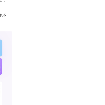
次，
作环