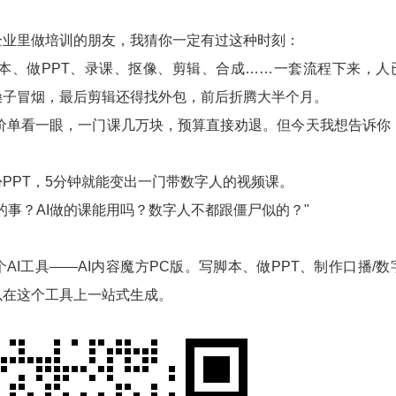
业里做培训的朋友，我猜你一定有过这种时刻：
做PPT、录课、抠像、剪辑、合成……一套流程下来，人
嗓子冒烟，最后剪辑还得找外包，前后折腾大半个月。
看一眼，一门课几万块，预算直接劝退。但今天我想告诉你
。
PT，5分钟就能变出一门带数字人的视频课。
事？AI做的课能用吗？数字人不都跟僵尸似的？"
。
工具——AI内容魔方PC版。写脚本、做PPT、制作口播/数
以在这个工具上一站式生成。