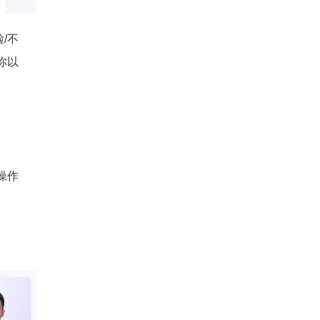
/不
你以
操作