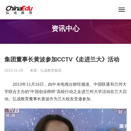
关于谨防以“退费”名义实施诈骗的声明
资讯中心
首页
高校服务
集团董事长黄波参加CCTV《走进兰大》活动
企业培训
2013-11-26
来源：弘成教育集团
继续教育
2013年11月16日，由中央电视台财经频道、中国联通和兰州大
学联合主办的“中国创业榜样”高校行动之走进兰州大学活动在兰大启
动。弘成教育董事长黄波作为兰大校友受邀参加。
教育产品
课程资源