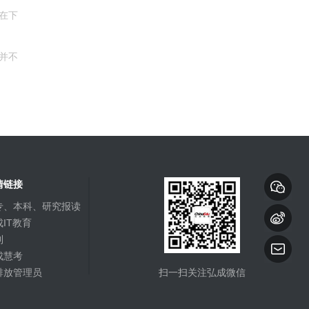
在下
并不
情链接
专、本科、研究报读
IT教育
到
成慧考
排放管理员
扫一扫关注弘成微信