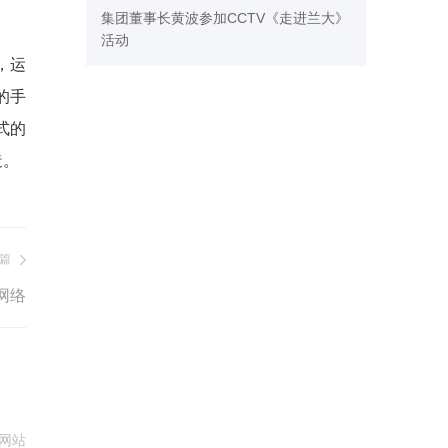
集团董事长黄波参加CCTV《走进兰大》
活动
，运
的手
式的
造。
篇
网络
网站