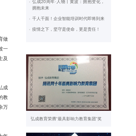
弘成20周年·人物丨黄波：拥抱变化，
拥抱未来
千人千面！企业智能培训时代即将到来
疫情之下，坚守是使命，更是责任！
育做
波一
士及
弘成
的教
余万
弘成教育荣膺“最具影响力教育集团”奖