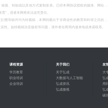
、链接、转贴或以其他方式复制发表。已经本网协议授权的媒体、网站，
教育"，违者本网将依法追究责任。
的文/图等稿件均为转载稿，本网转载出于非商业性的教育和科研之目的，
真实性。如转载稿涉及版权等问题，请作者在两周内速来电或来函联系。
课程资源
关于我们
友
学历教育
关于弘成
大
职业培训
大数据与人工智能
弘成
企业培训
弘成资讯
用
弘成微视
弘
碳