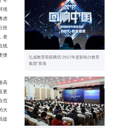
十年
环境
考虑
云技
，老
在线
更便
弘成教育荣获腾讯“2017年度影响力教育
集团”奖项
络高
及更
合范
的大
员提