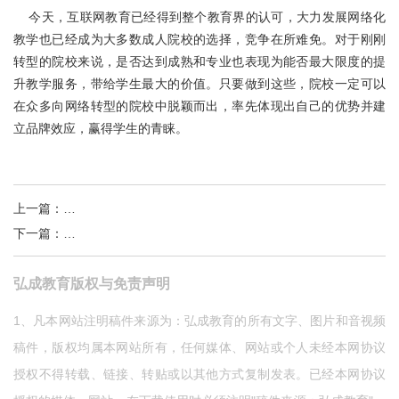
今天，互联网教育已经得到整个教育界的认可，大力发展网络化
教学也已经成为大多数成人院校的选择，竞争在所难免。对于刚刚
转型的院校来说，是否达到成熟和专业也表现为能否最大限度的提
升教学服务，带给学生最大的价值。只要做到这些，院校一定可以
在众多向网络转型的院校中脱颖而出，率先体现出自己的优势并建
立品牌效应，赢得学生的青睐。
上一篇
：
弘成教育发布APP“学起” 提升师生沟通效率
下一篇
：
弘成教育：继教改革势如破竹 赢在服务质量
弘成教育版权与免责声明
1、凡本网站注明稿件来源为：弘成教育的所有文字、图片和音视频
稿件，版权均属本网站所有，任何媒体、网站或个人未经本网协议
授权不得转载、链接、转贴或以其他方式复制发表。已经本网协议