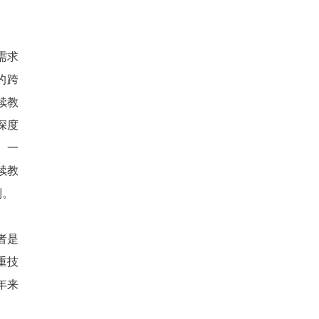
需求
的跨
续教
深度
、一
续教
制。
者是
重技
年来