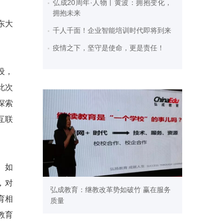
弘成20周年·人物丨黄波：拥抱变化，
拥抱未来
东大
千人千面！企业智能培训时代即将到来
疫情之下，坚守是使命，更是责任！
设，
此次
探索
互联
。如
，对
弘成教育：继教改革势如破竹 赢在服务
育相
质量
教育